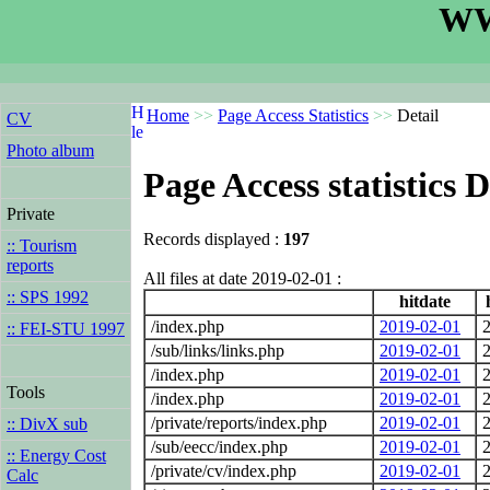
WW
Home
>>
Page Access Statistics
>>
Detail
CV
Photo album
Page Access statistics D
Private
Records displayed :
197
:: Tourism
reports
All files at date 2019-02-01 :
:: SPS 1992
hitdate
h
/index.php
2019-02-01
2
:: FEI-STU 1997
/sub/links/links.php
2019-02-01
2
/index.php
2019-02-01
2
Tools
/index.php
2019-02-01
2
/private/reports/index.php
2019-02-01
2
:: DivX sub
/sub/eecc/index.php
2019-02-01
2
:: Energy Cost
/private/cv/index.php
2019-02-01
2
Calc