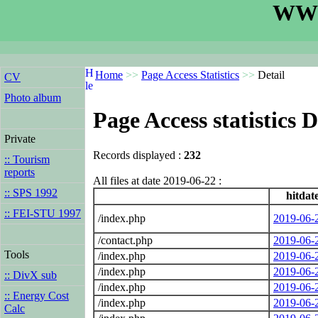
WWW
Home
>>
Page Access Statistics
>>
Detail
CV
Photo album
Page Access statistics D
Private
Records displayed :
232
:: Tourism
reports
All files at date 2019-06-22 :
:: SPS 1992
hitdat
:: FEI-STU 1997
/index.php
2019-06-
/contact.php
2019-06-
Tools
/index.php
2019-06-
/index.php
2019-06-
:: DivX sub
/index.php
2019-06-
:: Energy Cost
/index.php
2019-06-
Calc