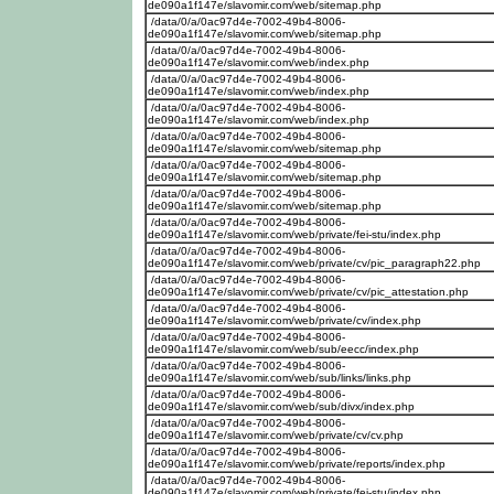
de090a1f147e/slavomir.com/web/sitemap.php
/data/0/a/0ac97d4e-7002-49b4-8006-
de090a1f147e/slavomir.com/web/sitemap.php
/data/0/a/0ac97d4e-7002-49b4-8006-
de090a1f147e/slavomir.com/web/index.php
/data/0/a/0ac97d4e-7002-49b4-8006-
de090a1f147e/slavomir.com/web/index.php
/data/0/a/0ac97d4e-7002-49b4-8006-
de090a1f147e/slavomir.com/web/index.php
/data/0/a/0ac97d4e-7002-49b4-8006-
de090a1f147e/slavomir.com/web/sitemap.php
/data/0/a/0ac97d4e-7002-49b4-8006-
de090a1f147e/slavomir.com/web/sitemap.php
/data/0/a/0ac97d4e-7002-49b4-8006-
de090a1f147e/slavomir.com/web/sitemap.php
/data/0/a/0ac97d4e-7002-49b4-8006-
de090a1f147e/slavomir.com/web/private/fei-stu/index.php
/data/0/a/0ac97d4e-7002-49b4-8006-
de090a1f147e/slavomir.com/web/private/cv/pic_paragraph22.php
/data/0/a/0ac97d4e-7002-49b4-8006-
de090a1f147e/slavomir.com/web/private/cv/pic_attestation.php
/data/0/a/0ac97d4e-7002-49b4-8006-
de090a1f147e/slavomir.com/web/private/cv/index.php
/data/0/a/0ac97d4e-7002-49b4-8006-
de090a1f147e/slavomir.com/web/sub/eecc/index.php
/data/0/a/0ac97d4e-7002-49b4-8006-
de090a1f147e/slavomir.com/web/sub/links/links.php
/data/0/a/0ac97d4e-7002-49b4-8006-
de090a1f147e/slavomir.com/web/sub/divx/index.php
/data/0/a/0ac97d4e-7002-49b4-8006-
de090a1f147e/slavomir.com/web/private/cv/cv.php
/data/0/a/0ac97d4e-7002-49b4-8006-
de090a1f147e/slavomir.com/web/private/reports/index.php
/data/0/a/0ac97d4e-7002-49b4-8006-
de090a1f147e/slavomir.com/web/private/fei-stu/index.php