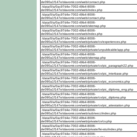
de090a1f147e/slavomir.com/web/contact.php
/data/0/a/0ac97d4e-7002-49b4-8006-
de090a1f147e/slavomir.com/web/index.php
/data/0/a/0ac97d4e-7002-49b4-8006-
de090a1f147e/slavomir.com/web/contact.php
/data/0/a/0ac97d4e-7002-49b4-8006-
de090a1f147e/slavomir.com/web/sitemap.php
/data/0/a/0ac97d4e-7002-49b4-8006-
de090a1f147e/slavomir.com/web/index.php
/data/0/a/0ac97d4e-7002-49b4-8006-
de090a1f147e/slavomir.com/web/private/cv/experiences.php
/data/0/a/0ac97d4e-7002-49b4-8006-
de090a1f147e/slavomir.com/web/private/unpublicable/app.php
/data/0/a/0ac97d4e-7002-49b4-8006-
de090a1f147e/slavomir.com/web/sitemap.php
/data/0/a/0ac97d4e-7002-49b4-8006-
de090a1f147e/slavomir.com/web/private/cv/pic_paragraph22.php
/data/0/a/0ac97d4e-7002-49b4-8006-
de090a1f147e/slavomir.com/web/private/cv/pic_interbase.php
/data/0/a/0ac97d4e-7002-49b4-8006-
de090a1f147e/slavomir.com/web/private/cv/pic_economics.php
/data/0/a/0ac97d4e-7002-49b4-8006-
de090a1f147e/slavomir.com/web/private/cv/pic_diploma_eng.php
/data/0/a/0ac97d4e-7002-49b4-8006-
de090a1f147e/slavomir.com/web/private/cv/pic_diploma.php
/data/0/a/0ac97d4e-7002-49b4-8006-
de090a1f147e/slavomir.com/web/private/cv/pic_attestation.php
/data/0/a/0ac97d4e-7002-49b4-8006-
de090a1f147e/slavomir.com/web/sub/eecc/index.php
/data/0/a/0ac97d4e-7002-49b4-8006-
de090a1f147e/slavomir.com/web/private/cv/cv.php
/data/0/a/0ac97d4e-7002-49b4-8006-
de090a1f147e/slavomir.com/web/private/fei-stu/index.php
/data/0/a/0ac97d4e-7002-49b4-8006-