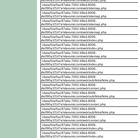
de090a1f147e/slavomir.com/web/contact.php
/data/0/a/0ac97d4e-7002-49b4-8006-
de090a1f147e/slavomir.com/web/sitemap.php
/data/0/a/0ac97d4e-7002-49b4-8006-
de090a1f147e/slavomir.com/web/sitemap.php
/data/0/a/0ac97d4e-7002-49b4-8006-
de090a1f147e/slavomir.com/web/sitemap.php
/data/0/a/0ac97d4e-7002-49b4-8006-
de090a1f147e/slavomir.com/web/sitemap.php
/data/0/a/0ac97d4e-7002-49b4-8006-
de090a1f147e/slavomir.com/web/index.php
/data/0/a/0ac97d4e-7002-49b4-8006-
de090a1f147e/slavomir.com/web/index.php
/data/0/a/0ac97d4e-7002-49b4-8006-
de090a1f147e/slavomir.com/web/sitemap.php
/data/0/a/0ac97d4e-7002-49b4-8006-
de090a1f147e/slavomir.com/web/index.php
/data/0/a/0ac97d4e-7002-49b4-8006-
de090a1f147e/slavomir.com/web/index.php
/data/0/a/0ac97d4e-7002-49b4-8006-
de090a1f147e/slavomir.com/web/sub/links/links.php
/data/0/a/0ac97d4e-7002-49b4-8006-
de090a1f147e/slavomir.com/web/contact.php
/data/0/a/0ac97d4e-7002-49b4-8006-
de090a1f147e/slavomir.com/web/sub/links/links.php
/data/0/a/0ac97d4e-7002-49b4-8006-
de090a1f147e/slavomir.com/web/contact.php
/data/0/a/0ac97d4e-7002-49b4-8006-
de090a1f147e/slavomir.com/web/sub/links/links.php
/data/0/a/0ac97d4e-7002-49b4-8006-
de090a1f147e/slavomir.com/web/contact.php
/data/0/a/0ac97d4e-7002-49b4-8006-
de090a1f147e/slavomir.com/web/index.php
/data/0/a/0ac97d4e-7002-49b4-8006-
de090a1f147e/slavomir.com/web/index.php