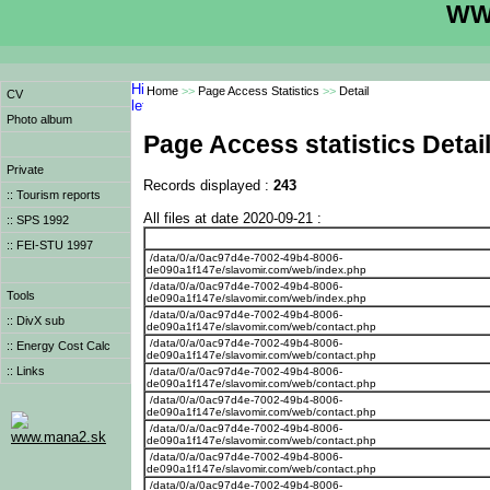
WWW
Home
>>
Page Access Statistics
>>
Detail
CV
Photo album
Page Access statistics Detai
Private
Records displayed :
243
:: Tourism reports
All files at date 2020-09-21 :
:: SPS 1992
:: FEI-STU 1997
/data/0/a/0ac97d4e-7002-49b4-8006-
de090a1f147e/slavomir.com/web/index.php
/data/0/a/0ac97d4e-7002-49b4-8006-
Tools
de090a1f147e/slavomir.com/web/index.php
/data/0/a/0ac97d4e-7002-49b4-8006-
:: DivX sub
de090a1f147e/slavomir.com/web/contact.php
/data/0/a/0ac97d4e-7002-49b4-8006-
:: Energy Cost Calc
de090a1f147e/slavomir.com/web/contact.php
:: Links
/data/0/a/0ac97d4e-7002-49b4-8006-
de090a1f147e/slavomir.com/web/contact.php
/data/0/a/0ac97d4e-7002-49b4-8006-
de090a1f147e/slavomir.com/web/contact.php
/data/0/a/0ac97d4e-7002-49b4-8006-
www.mana2.sk
de090a1f147e/slavomir.com/web/contact.php
/data/0/a/0ac97d4e-7002-49b4-8006-
de090a1f147e/slavomir.com/web/contact.php
/data/0/a/0ac97d4e-7002-49b4-8006-