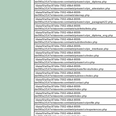
de090a1f147e/slavomir.com/web/private/cv/pic_diploma.php
/data/0/a/0ac97d4e-7002-49b4-8006-
de090a1f147e/slavomir.com/web/private/cv/pic_attestation.php
/data/0/a/0ac97d4e-7002-49b4-8006-
de090a1f147e/slavomir.com/web/sitemap.php
/data/0/a/0ac97d4e-7002-49b4-8006-
de090a1f147e/slavomir.com/web/private/cv/pic_paragraph22.php
/data/0/a/0ac97d4e-7002-49b4-8006-
de090a1f147e/slavomir.com/web/sub/links/links.php
/data/0/a/0ac97d4e-7002-49b4-8006-
de090a1f147e/slavomir.com/web/private/cv/pic_diploma_eng.php
/data/0/a/0ac97d4e-7002-49b4-8006-
de090a1f147e/slavomir.com/web/sub/divx/index.php
/data/0/a/0ac97d4e-7002-49b4-8006-
de090a1f147e/slavomir.com/web/private/cv/pic_interbase.php
/data/0/a/0ac97d4e-7002-49b4-8006-
de090a1f147e/slavomir.com/web/private/cv/index.php
/data/0/a/0ac97d4e-7002-49b4-8006-
de090a1f147e/slavomir.com/web/private/cv/cv.php
/data/0/a/0ac97d4e-7002-49b4-8006-
de090a1f147e/slavomir.com/web/private/fei-stu/index.php
/data/0/a/0ac97d4e-7002-49b4-8006-
de090a1f147e/slavomir.com/web/sub/eecc/index.php
/data/0/a/0ac97d4e-7002-49b4-8006-
de090a1f147e/slavomir.com/web/contact.php
/data/0/a/0ac97d4e-7002-49b4-8006-
de090a1f147e/slavomir.com/web/index.php
/data/0/a/0ac97d4e-7002-49b4-8006-
de090a1f147e/slavomir.com/web/index.php
/data/0/a/0ac97d4e-7002-49b4-8006-
de090a1f147e/slavomir.com/web/private/cv/profile.php
/data/0/a/0ac97d4e-7002-49b4-8006-
de090a1f147e/slavomir.com/web/private/cv/experiences.php
/data/0/a/0ac97d4e-7002-49b4-8006-