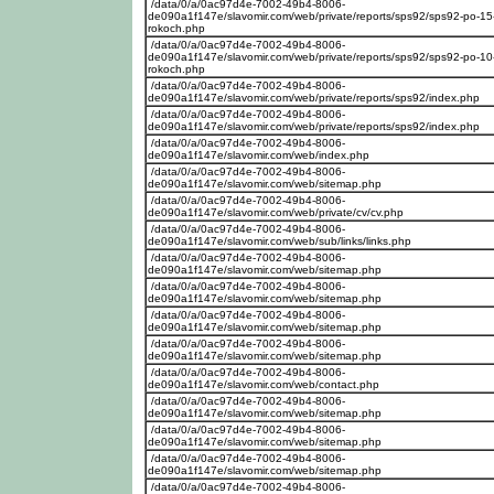
/data/0/a/0ac97d4e-7002-49b4-8006-
de090a1f147e/slavomir.com/web/private/reports/sps92/sps92-po-15
rokoch.php
/data/0/a/0ac97d4e-7002-49b4-8006-
de090a1f147e/slavomir.com/web/private/reports/sps92/sps92-po-10
rokoch.php
/data/0/a/0ac97d4e-7002-49b4-8006-
de090a1f147e/slavomir.com/web/private/reports/sps92/index.php
/data/0/a/0ac97d4e-7002-49b4-8006-
de090a1f147e/slavomir.com/web/private/reports/sps92/index.php
/data/0/a/0ac97d4e-7002-49b4-8006-
de090a1f147e/slavomir.com/web/index.php
/data/0/a/0ac97d4e-7002-49b4-8006-
de090a1f147e/slavomir.com/web/sitemap.php
/data/0/a/0ac97d4e-7002-49b4-8006-
de090a1f147e/slavomir.com/web/private/cv/cv.php
/data/0/a/0ac97d4e-7002-49b4-8006-
de090a1f147e/slavomir.com/web/sub/links/links.php
/data/0/a/0ac97d4e-7002-49b4-8006-
de090a1f147e/slavomir.com/web/sitemap.php
/data/0/a/0ac97d4e-7002-49b4-8006-
de090a1f147e/slavomir.com/web/sitemap.php
/data/0/a/0ac97d4e-7002-49b4-8006-
de090a1f147e/slavomir.com/web/sitemap.php
/data/0/a/0ac97d4e-7002-49b4-8006-
de090a1f147e/slavomir.com/web/sitemap.php
/data/0/a/0ac97d4e-7002-49b4-8006-
de090a1f147e/slavomir.com/web/contact.php
/data/0/a/0ac97d4e-7002-49b4-8006-
de090a1f147e/slavomir.com/web/sitemap.php
/data/0/a/0ac97d4e-7002-49b4-8006-
de090a1f147e/slavomir.com/web/sitemap.php
/data/0/a/0ac97d4e-7002-49b4-8006-
de090a1f147e/slavomir.com/web/sitemap.php
/data/0/a/0ac97d4e-7002-49b4-8006-