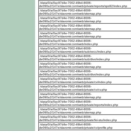
/data/0/a/0ac97d4e-7002-49b4-8006-
de090a1f147e/slavomir.com/web/private/reports/sps92/index.php
/data/0/a/0ac97d4e-7002-49b4-8006-
de090a1f147e/slavomir.com/web/sitemap.php
/data/0/a/0ac97d4e-7002-49b4-8006-
de090a1f147e/slavomir.com/web/sitemap.php
/data/0/a/0ac97d4e-7002-49b4-8006-
de090a1f147e/slavomir.com/web/sitemap.php
/data/0/a/0ac97d4e-7002-49b4-8006-
de090a1f147e/slavomir.com/web/sitemap.php
/data/0/a/0ac97d4e-7002-49b4-8006-
de090a1f147e/slavomir.com/web/index.php
/data/0/a/0ac97d4e-7002-49b4-8006-
de090a1f147e/slavomir.com/web/sub/eecc/index.php
/data/0/a/0ac97d4e-7002-49b4-8006-
de090a1f147e/slavomir.com/web/sub/divx/index.php
/data/0/a/0ac97d4e-7002-49b4-8006-
de090a1f147e/slavomir.com/web/sitemap.php
/data/0/a/0ac97d4e-7002-49b4-8006-
de090a1f147e/slavomir.com/web/sub/divx/index.php
/data/0/a/0ac97d4e-7002-49b4-8006-
de090a1f147e/slavomir.com/web/private/cv/index.php
/data/0/a/0ac97d4e-7002-49b4-8006-
de090a1f147e/slavomir.com/web/private/cv/cv.php
/data/0/a/0ac97d4e-7002-49b4-8006-
de090a1f147e/slavomir.com/web/sitemap.php
/data/0/a/0ac97d4e-7002-49b4-8006-
de090a1f147e/slavomir.com/web/private/reports/index.php
/data/0/a/0ac97d4e-7002-49b4-8006-
de090a1f147e/slavomir.com/web/sitemap.php
/data/0/a/0ac97d4e-7002-49b4-8006-
de090a1f147e/slavomir.com/web/private/fei-stu/index.php
/data/0/a/0ac97d4e-7002-49b4-8006-
de090a1f147e/slavomir.com/web/private/cv/profile.php