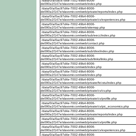
/data/0/a/0ac97d4e-7002-49b4-8006-
de090a1f147e/slavomir.com/web/index.php
/data/0/a/0ac97d4e-7002-49b4-8006-
de090a1f147e/slavomir.com/web/private/reports/index.php
/data/0/a/0ac97d4e-7002-49b4-8006-
de090a1f147e/slavomir.com/web/private/cv/experiences.php
/data/0/a/0ac97d4e-7002-49b4-8006-
de090a1f147e/slavomir.com/web/sitemap.php
/data/0/a/0ac97d4e-7002-49b4-8006-
de090a1f147e/slavomir.com/web/sub/eecc/index.php
/data/0/a/0ac97d4e-7002-49b4-8006-
de090a1f147e/slavomir.com/web/contact.php
/data/0/a/0ac97d4e-7002-49b4-8006-
de090a1f147e/slavomir.com/web/sub/divx/index.php
/data/0/a/0ac97d4e-7002-49b4-8006-
de090a1f147e/slavomir.com/web/sub/links/links.php
/data/0/a/0ac97d4e-7002-49b4-8006-
de090a1f147e/slavomir.com/web/index.php
/data/0/a/0ac97d4e-7002-49b4-8006-
de090a1f147e/slavomir.com/web/index.php
/data/0/a/0ac97d4e-7002-49b4-8006-
de090a1f147e/slavomir.com/web/private/fei-stu/index.php
/data/0/a/0ac97d4e-7002-49b4-8006-
de090a1f147e/slavomir.com/web/private/cv/cv.php
/data/0/a/0ac97d4e-7002-49b4-8006-
de090a1f147e/slavomir.com/web/private/cv/profile.php
/data/0/a/0ac97d4e-7002-49b4-8006-
de090a1f147e/slavomir.com/web/private/cv/pic_economics.php
/data/0/a/0ac97d4e-7002-49b4-8006-
de090a1f147e/slavomir.com/web/private/reports/index.php
/data/0/a/0ac97d4e-7002-49b4-8006-
de090a1f147e/slavomir.com/web/private/cv/profile.php
/data/0/a/0ac97d4e-7002-49b4-8006-
de090a1f147e/slavomir.com/web/private/cv/experiences.php
/data/0/a/0ac97d4e-7002-49b4-8006-