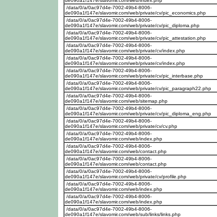
de090a1f147e/slavomir.com/web/index.php
/data/0/a/0ac97d4e-7002-49b4-8006-
de090a1f147e/slavomir.com/web/private/cv/pic_economics.php
/data/0/a/0ac97d4e-7002-49b4-8006-
de090a1f147e/slavomir.com/web/private/cv/pic_diploma.php
/data/0/a/0ac97d4e-7002-49b4-8006-
de090a1f147e/slavomir.com/web/private/cv/pic_attestation.php
/data/0/a/0ac97d4e-7002-49b4-8006-
de090a1f147e/slavomir.com/web/private/cv/index.php
/data/0/a/0ac97d4e-7002-49b4-8006-
de090a1f147e/slavomir.com/web/private/cv/index.php
/data/0/a/0ac97d4e-7002-49b4-8006-
de090a1f147e/slavomir.com/web/private/cv/pic_interbase.php
/data/0/a/0ac97d4e-7002-49b4-8006-
de090a1f147e/slavomir.com/web/private/cv/pic_paragraph22.php
/data/0/a/0ac97d4e-7002-49b4-8006-
de090a1f147e/slavomir.com/web/sitemap.php
/data/0/a/0ac97d4e-7002-49b4-8006-
de090a1f147e/slavomir.com/web/private/cv/pic_diploma_eng.php
/data/0/a/0ac97d4e-7002-49b4-8006-
de090a1f147e/slavomir.com/web/private/cv/cv.php
/data/0/a/0ac97d4e-7002-49b4-8006-
de090a1f147e/slavomir.com/web/index.php
/data/0/a/0ac97d4e-7002-49b4-8006-
de090a1f147e/slavomir.com/web/contact.php
/data/0/a/0ac97d4e-7002-49b4-8006-
de090a1f147e/slavomir.com/web/contact.php
/data/0/a/0ac97d4e-7002-49b4-8006-
de090a1f147e/slavomir.com/web/private/cv/profile.php
/data/0/a/0ac97d4e-7002-49b4-8006-
de090a1f147e/slavomir.com/web/index.php
/data/0/a/0ac97d4e-7002-49b4-8006-
de090a1f147e/slavomir.com/web/index.php
/data/0/a/0ac97d4e-7002-49b4-8006-
de090a1f147e/slavomir.com/web/sub/links/links.php