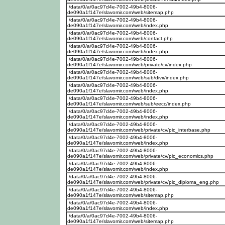
/data/0/a/0ac97d4e-7002-49b4-8006-
de090a1f147e/slavomir.com/web/sitemap.php
/data/0/a/0ac97d4e-7002-49b4-8006-
de090a1f147e/slavomir.com/web/index.php
/data/0/a/0ac97d4e-7002-49b4-8006-
de090a1f147e/slavomir.com/web/contact.php
/data/0/a/0ac97d4e-7002-49b4-8006-
de090a1f147e/slavomir.com/web/index.php
/data/0/a/0ac97d4e-7002-49b4-8006-
de090a1f147e/slavomir.com/web/private/cv/index.php
/data/0/a/0ac97d4e-7002-49b4-8006-
de090a1f147e/slavomir.com/web/sub/divx/index.php
/data/0/a/0ac97d4e-7002-49b4-8006-
de090a1f147e/slavomir.com/web/index.php
/data/0/a/0ac97d4e-7002-49b4-8006-
de090a1f147e/slavomir.com/web/sub/eecc/index.php
/data/0/a/0ac97d4e-7002-49b4-8006-
de090a1f147e/slavomir.com/web/index.php
/data/0/a/0ac97d4e-7002-49b4-8006-
de090a1f147e/slavomir.com/web/private/cv/pic_interbase.php
/data/0/a/0ac97d4e-7002-49b4-8006-
de090a1f147e/slavomir.com/web/index.php
/data/0/a/0ac97d4e-7002-49b4-8006-
de090a1f147e/slavomir.com/web/private/cv/pic_economics.php
/data/0/a/0ac97d4e-7002-49b4-8006-
de090a1f147e/slavomir.com/web/index.php
/data/0/a/0ac97d4e-7002-49b4-8006-
de090a1f147e/slavomir.com/web/private/cv/pic_diploma_eng.php
/data/0/a/0ac97d4e-7002-49b4-8006-
de090a1f147e/slavomir.com/web/sitemap.php
/data/0/a/0ac97d4e-7002-49b4-8006-
de090a1f147e/slavomir.com/web/index.php
/data/0/a/0ac97d4e-7002-49b4-8006-
de090a1f147e/slavomir.com/web/sitemap.php