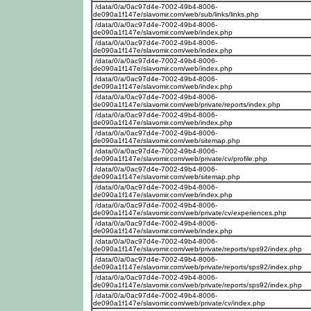
/data/0/a/0ac97d4e-7002-49b4-8006-
de090a1f147e/slavomir.com/web/sub/links/links.php
/data/0/a/0ac97d4e-7002-49b4-8006-
de090a1f147e/slavomir.com/web/index.php
/data/0/a/0ac97d4e-7002-49b4-8006-
de090a1f147e/slavomir.com/web/index.php
/data/0/a/0ac97d4e-7002-49b4-8006-
de090a1f147e/slavomir.com/web/index.php
/data/0/a/0ac97d4e-7002-49b4-8006-
de090a1f147e/slavomir.com/web/index.php
/data/0/a/0ac97d4e-7002-49b4-8006-
de090a1f147e/slavomir.com/web/private/reports/index.php
/data/0/a/0ac97d4e-7002-49b4-8006-
de090a1f147e/slavomir.com/web/index.php
/data/0/a/0ac97d4e-7002-49b4-8006-
de090a1f147e/slavomir.com/web/sitemap.php
/data/0/a/0ac97d4e-7002-49b4-8006-
de090a1f147e/slavomir.com/web/private/cv/profile.php
/data/0/a/0ac97d4e-7002-49b4-8006-
de090a1f147e/slavomir.com/web/sitemap.php
/data/0/a/0ac97d4e-7002-49b4-8006-
de090a1f147e/slavomir.com/web/index.php
/data/0/a/0ac97d4e-7002-49b4-8006-
de090a1f147e/slavomir.com/web/private/cv/experiences.php
/data/0/a/0ac97d4e-7002-49b4-8006-
de090a1f147e/slavomir.com/web/index.php
/data/0/a/0ac97d4e-7002-49b4-8006-
de090a1f147e/slavomir.com/web/private/reports/sps92/index.php
/data/0/a/0ac97d4e-7002-49b4-8006-
de090a1f147e/slavomir.com/web/private/reports/sps92/index.php
/data/0/a/0ac97d4e-7002-49b4-8006-
de090a1f147e/slavomir.com/web/private/reports/sps92/index.php
/data/0/a/0ac97d4e-7002-49b4-8006-
de090a1f147e/slavomir.com/web/private/cv/index.php