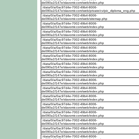
de090a1f147e/slavomir.com/web/index.php
/data/0/a/0ac97d4e-7002-49b4-8006-
de090a1f147e/slavomir.com/web/private/cv/pic_diploma_eng.php
/data/0/a/0ac97d4e-7002-49b4-8006-
de090a1f147e/slavomir.com/web/sitemap.php
/data/0/a/0ac97d4e-7002-49b4-8006-
de090a1f147e/slavomir.com/web/index.php
/data/0/a/0ac97d4e-7002-49b4-8006-
de090a1f147e/slavomir.com/web/index.php
/data/0/a/0ac97d4e-7002-49b4-8006-
de090a1f147e/slavomir.com/web/index.php
/data/0/a/0ac97d4e-7002-49b4-8006-
de090a1f147e/slavomir.com/web/index.php
/data/0/a/0ac97d4e-7002-49b4-8006-
de090a1f147e/slavomir.com/web/index.php
/data/0/a/0ac97d4e-7002-49b4-8006-
de090a1f147e/slavomir.com/web/index.php
/data/0/a/0ac97d4e-7002-49b4-8006-
de090a1f147e/slavomir.com/web/index.php
/data/0/a/0ac97d4e-7002-49b4-8006-
de090a1f147e/slavomir.com/web/index.php
/data/0/a/0ac97d4e-7002-49b4-8006-
de090a1f147e/slavomir.com/web/index.php
/data/0/a/0ac97d4e-7002-49b4-8006-
de090a1f147e/slavomir.com/web/index.php
/data/0/a/0ac97d4e-7002-49b4-8006-
de090a1f147e/slavomir.com/web/index.php
/data/0/a/0ac97d4e-7002-49b4-8006-
de090a1f147e/slavomir.com/web/index.php
/data/0/a/0ac97d4e-7002-49b4-8006-
de090a1f147e/slavomir.com/web/index.php
/data/0/a/0ac97d4e-7002-49b4-8006-
de090a1f147e/slavomir.com/web/index.php
/data/0/a/0ac97d4e-7002-49b4-8006-