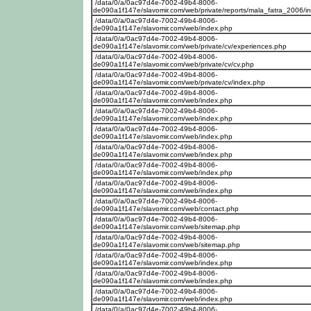
/data/0/a/0ac97d4e-7002-49b4-8006-
de090a1f147e/slavomir.com/web/private/reports/mala_fatra_2006/i
/data/0/a/0ac97d4e-7002-49b4-8006-
de090a1f147e/slavomir.com/web/index.php
/data/0/a/0ac97d4e-7002-49b4-8006-
de090a1f147e/slavomir.com/web/private/cv/experiences.php
/data/0/a/0ac97d4e-7002-49b4-8006-
de090a1f147e/slavomir.com/web/private/cv/cv.php
/data/0/a/0ac97d4e-7002-49b4-8006-
de090a1f147e/slavomir.com/web/private/cv/index.php
/data/0/a/0ac97d4e-7002-49b4-8006-
de090a1f147e/slavomir.com/web/index.php
/data/0/a/0ac97d4e-7002-49b4-8006-
de090a1f147e/slavomir.com/web/index.php
/data/0/a/0ac97d4e-7002-49b4-8006-
de090a1f147e/slavomir.com/web/index.php
/data/0/a/0ac97d4e-7002-49b4-8006-
de090a1f147e/slavomir.com/web/index.php
/data/0/a/0ac97d4e-7002-49b4-8006-
de090a1f147e/slavomir.com/web/index.php
/data/0/a/0ac97d4e-7002-49b4-8006-
de090a1f147e/slavomir.com/web/index.php
/data/0/a/0ac97d4e-7002-49b4-8006-
de090a1f147e/slavomir.com/web/contact.php
/data/0/a/0ac97d4e-7002-49b4-8006-
de090a1f147e/slavomir.com/web/sitemap.php
/data/0/a/0ac97d4e-7002-49b4-8006-
de090a1f147e/slavomir.com/web/sitemap.php
/data/0/a/0ac97d4e-7002-49b4-8006-
de090a1f147e/slavomir.com/web/index.php
/data/0/a/0ac97d4e-7002-49b4-8006-
de090a1f147e/slavomir.com/web/index.php
/data/0/a/0ac97d4e-7002-49b4-8006-
de090a1f147e/slavomir.com/web/index.php
/data/0/a/0ac97d4e-7002-49b4-8006-