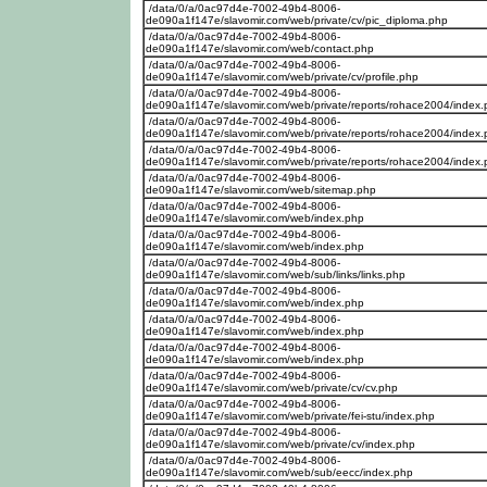
/data/0/a/0ac97d4e-7002-49b4-8006-
de090a1f147e/slavomir.com/web/private/cv/pic_diploma.php
/data/0/a/0ac97d4e-7002-49b4-8006-
de090a1f147e/slavomir.com/web/contact.php
/data/0/a/0ac97d4e-7002-49b4-8006-
de090a1f147e/slavomir.com/web/private/cv/profile.php
/data/0/a/0ac97d4e-7002-49b4-8006-
de090a1f147e/slavomir.com/web/private/reports/rohace2004/index
/data/0/a/0ac97d4e-7002-49b4-8006-
de090a1f147e/slavomir.com/web/private/reports/rohace2004/index
/data/0/a/0ac97d4e-7002-49b4-8006-
de090a1f147e/slavomir.com/web/private/reports/rohace2004/index
/data/0/a/0ac97d4e-7002-49b4-8006-
de090a1f147e/slavomir.com/web/sitemap.php
/data/0/a/0ac97d4e-7002-49b4-8006-
de090a1f147e/slavomir.com/web/index.php
/data/0/a/0ac97d4e-7002-49b4-8006-
de090a1f147e/slavomir.com/web/index.php
/data/0/a/0ac97d4e-7002-49b4-8006-
de090a1f147e/slavomir.com/web/sub/links/links.php
/data/0/a/0ac97d4e-7002-49b4-8006-
de090a1f147e/slavomir.com/web/index.php
/data/0/a/0ac97d4e-7002-49b4-8006-
de090a1f147e/slavomir.com/web/index.php
/data/0/a/0ac97d4e-7002-49b4-8006-
de090a1f147e/slavomir.com/web/index.php
/data/0/a/0ac97d4e-7002-49b4-8006-
de090a1f147e/slavomir.com/web/private/cv/cv.php
/data/0/a/0ac97d4e-7002-49b4-8006-
de090a1f147e/slavomir.com/web/private/fei-stu/index.php
/data/0/a/0ac97d4e-7002-49b4-8006-
de090a1f147e/slavomir.com/web/private/cv/index.php
/data/0/a/0ac97d4e-7002-49b4-8006-
de090a1f147e/slavomir.com/web/sub/eecc/index.php