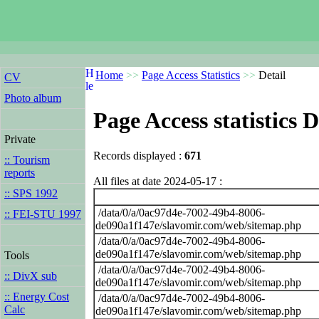
Home
>>
Page Access Statistics
>>
Detail
CV
Photo album
Page Access statistics D
Private
Records displayed :
671
:: Tourism
reports
All files at date 2024-05-17 :
:: SPS 1992
/data/0/a/0ac97d4e-7002-49b4-8006-
:: FEI-STU 1997
de090a1f147e/slavomir.com/web/sitemap.php
/data/0/a/0ac97d4e-7002-49b4-8006-
de090a1f147e/slavomir.com/web/sitemap.php
Tools
/data/0/a/0ac97d4e-7002-49b4-8006-
:: DivX sub
de090a1f147e/slavomir.com/web/sitemap.php
:: Energy Cost
/data/0/a/0ac97d4e-7002-49b4-8006-
Calc
de090a1f147e/slavomir.com/web/sitemap.php