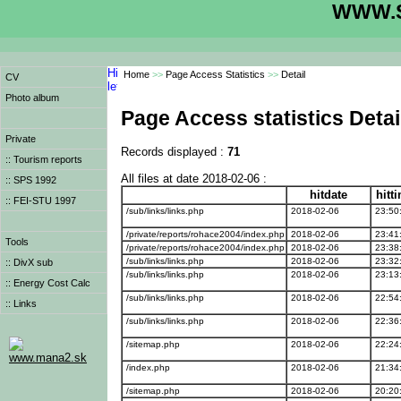
WWW.S
Home
>>
Page Access Statistics
>>
Detail
CV
Photo album
Page Access statistics Detai
Private
Records displayed :
71
:: Tourism reports
All files at date 2018-02-06 :
:: SPS 1992
hitdate
hitt
:: FEI-STU 1997
/sub/links/links.php
2018-02-06
23:50
/private/reports/rohace2004/index.php
2018-02-06
23:41
Tools
/private/reports/rohace2004/index.php
2018-02-06
23:38
/sub/links/links.php
2018-02-06
23:32
:: DivX sub
/sub/links/links.php
2018-02-06
23:13
:: Energy Cost Calc
/sub/links/links.php
2018-02-06
22:54
:: Links
/sub/links/links.php
2018-02-06
22:36
/sitemap.php
2018-02-06
22:24
www.mana2.sk
/index.php
2018-02-06
21:34
/sitemap.php
2018-02-06
20:20