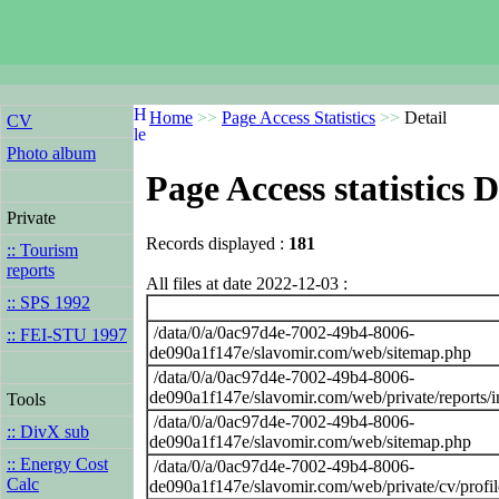
Home
>>
Page Access Statistics
>>
Detail
CV
Photo album
Page Access statistics D
Private
Records displayed :
181
:: Tourism
reports
All files at date 2022-12-03 :
:: SPS 1992
/data/0/a/0ac97d4e-7002-49b4-8006-
:: FEI-STU 1997
de090a1f147e/slavomir.com/web/sitemap.php
/data/0/a/0ac97d4e-7002-49b4-8006-
de090a1f147e/slavomir.com/web/private/reports/
Tools
/data/0/a/0ac97d4e-7002-49b4-8006-
:: DivX sub
de090a1f147e/slavomir.com/web/sitemap.php
:: Energy Cost
/data/0/a/0ac97d4e-7002-49b4-8006-
Calc
de090a1f147e/slavomir.com/web/private/cv/profi