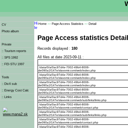
W
Home
>>
Page Access Statistics
>>
Detail
CV
Photo album
Page Access statistics Detai
Private
Records displayed :
180
:: Tourism reports
All files at date 2023-09-11 :
:: SPS 1992
:: FEI-STU 1997
/data/0/a/0ac97d4e-7002-49b4-8006-
de090a1f147e/slavomir.com/web/index.php
/data/0/a/0ac97d4e-7002-49b4-8006-
Tools
de090a1f147e/slavomir.com/web/index.php
/data/0/a/0ac97d4e-7002-49b4-8006-
:: DivX sub
de090a1f147e/slavomir.com/web/index.php
/data/0/a/0ac97d4e-7002-49b4-8006-
:: Energy Cost Calc
de090a1f147e/slavomir.com/web/index.php
:: Links
/data/0/a/0ac97d4e-7002-49b4-8006-
de090a1f147e/slavomir.com/web/sub/links/links.php
/data/0/a/0ac97d4e-7002-49b4-8006-
de090a1f147e/slavomir.com/web/contact.php
/data/0/a/0ac97d4e-7002-49b4-8006-
www.mana2.sk
de090a1f147e/slavomir.com/web/sub/links/links.php
/data/0/a/0ac97d4e-7002-49b4-8006-
de090a1f147e/slavomir.com/web/contact.php
/data/0/a/0ac97d4e-7002-49b4-8006-