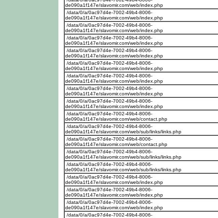
de090a1f147e/slavomir.com/web/index.php
/data/0/a/0ac97d4e-7002-49b4-8006-
de090a1f147e/slavomir.com/web/index.php
/data/0/a/0ac97d4e-7002-49b4-8006-
de090a1f147e/slavomir.com/web/index.php
/data/0/a/0ac97d4e-7002-49b4-8006-
de090a1f147e/slavomir.com/web/index.php
/data/0/a/0ac97d4e-7002-49b4-8006-
de090a1f147e/slavomir.com/web/index.php
/data/0/a/0ac97d4e-7002-49b4-8006-
de090a1f147e/slavomir.com/web/index.php
/data/0/a/0ac97d4e-7002-49b4-8006-
de090a1f147e/slavomir.com/web/index.php
/data/0/a/0ac97d4e-7002-49b4-8006-
de090a1f147e/slavomir.com/web/index.php
/data/0/a/0ac97d4e-7002-49b4-8006-
de090a1f147e/slavomir.com/web/index.php
/data/0/a/0ac97d4e-7002-49b4-8006-
de090a1f147e/slavomir.com/web/contact.php
/data/0/a/0ac97d4e-7002-49b4-8006-
de090a1f147e/slavomir.com/web/sub/links/links.php
/data/0/a/0ac97d4e-7002-49b4-8006-
de090a1f147e/slavomir.com/web/contact.php
/data/0/a/0ac97d4e-7002-49b4-8006-
de090a1f147e/slavomir.com/web/sub/links/links.php
/data/0/a/0ac97d4e-7002-49b4-8006-
de090a1f147e/slavomir.com/web/sub/links/links.php
/data/0/a/0ac97d4e-7002-49b4-8006-
de090a1f147e/slavomir.com/web/index.php
/data/0/a/0ac97d4e-7002-49b4-8006-
de090a1f147e/slavomir.com/web/index.php
/data/0/a/0ac97d4e-7002-49b4-8006-
de090a1f147e/slavomir.com/web/index.php
/data/0/a/0ac97d4e-7002-49b4-8006-