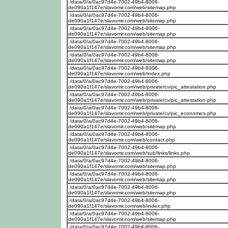
/data/0/a/0ac97d4e-7002-49b4-8006-
de090a1f147e/slavomir.com/web/sitemap.php
/data/0/a/0ac97d4e-7002-49b4-8006-
de090a1f147e/slavomir.com/web/sitemap.php
/data/0/a/0ac97d4e-7002-49b4-8006-
de090a1f147e/slavomir.com/web/sitemap.php
/data/0/a/0ac97d4e-7002-49b4-8006-
de090a1f147e/slavomir.com/web/sitemap.php
/data/0/a/0ac97d4e-7002-49b4-8006-
de090a1f147e/slavomir.com/web/sitemap.php
/data/0/a/0ac97d4e-7002-49b4-8006-
de090a1f147e/slavomir.com/web/index.php
/data/0/a/0ac97d4e-7002-49b4-8006-
de090a1f147e/slavomir.com/web/private/cv/pic_attestation.php
/data/0/a/0ac97d4e-7002-49b4-8006-
de090a1f147e/slavomir.com/web/private/cv/pic_attestation.php
/data/0/a/0ac97d4e-7002-49b4-8006-
de090a1f147e/slavomir.com/web/private/cv/pic_economics.php
/data/0/a/0ac97d4e-7002-49b4-8006-
de090a1f147e/slavomir.com/web/sitemap.php
/data/0/a/0ac97d4e-7002-49b4-8006-
de090a1f147e/slavomir.com/web/contact.php
/data/0/a/0ac97d4e-7002-49b4-8006-
de090a1f147e/slavomir.com/web/sub/links/links.php
/data/0/a/0ac97d4e-7002-49b4-8006-
de090a1f147e/slavomir.com/web/sitemap.php
/data/0/a/0ac97d4e-7002-49b4-8006-
de090a1f147e/slavomir.com/web/sitemap.php
/data/0/a/0ac97d4e-7002-49b4-8006-
de090a1f147e/slavomir.com/web/sitemap.php
/data/0/a/0ac97d4e-7002-49b4-8006-
de090a1f147e/slavomir.com/web/index.php
/data/0/a/0ac97d4e-7002-49b4-8006-
de090a1f147e/slavomir.com/web/sitemap.php
/data/0/a/0ac97d4e-7002-49b4-8006-