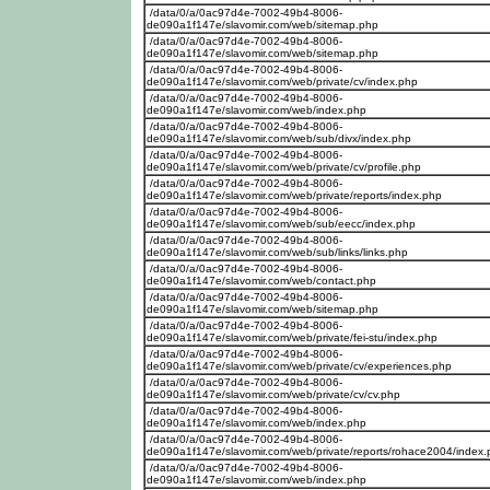
/data/0/a/0ac97d4e-7002-49b4-8006-
de090a1f147e/slavomir.com/web/sitemap.php
/data/0/a/0ac97d4e-7002-49b4-8006-
de090a1f147e/slavomir.com/web/sitemap.php
/data/0/a/0ac97d4e-7002-49b4-8006-
de090a1f147e/slavomir.com/web/private/cv/index.php
/data/0/a/0ac97d4e-7002-49b4-8006-
de090a1f147e/slavomir.com/web/index.php
/data/0/a/0ac97d4e-7002-49b4-8006-
de090a1f147e/slavomir.com/web/sub/divx/index.php
/data/0/a/0ac97d4e-7002-49b4-8006-
de090a1f147e/slavomir.com/web/private/cv/profile.php
/data/0/a/0ac97d4e-7002-49b4-8006-
de090a1f147e/slavomir.com/web/private/reports/index.php
/data/0/a/0ac97d4e-7002-49b4-8006-
de090a1f147e/slavomir.com/web/sub/eecc/index.php
/data/0/a/0ac97d4e-7002-49b4-8006-
de090a1f147e/slavomir.com/web/sub/links/links.php
/data/0/a/0ac97d4e-7002-49b4-8006-
de090a1f147e/slavomir.com/web/contact.php
/data/0/a/0ac97d4e-7002-49b4-8006-
de090a1f147e/slavomir.com/web/sitemap.php
/data/0/a/0ac97d4e-7002-49b4-8006-
de090a1f147e/slavomir.com/web/private/fei-stu/index.php
/data/0/a/0ac97d4e-7002-49b4-8006-
de090a1f147e/slavomir.com/web/private/cv/experiences.php
/data/0/a/0ac97d4e-7002-49b4-8006-
de090a1f147e/slavomir.com/web/private/cv/cv.php
/data/0/a/0ac97d4e-7002-49b4-8006-
de090a1f147e/slavomir.com/web/index.php
/data/0/a/0ac97d4e-7002-49b4-8006-
de090a1f147e/slavomir.com/web/private/reports/rohace2004/index
/data/0/a/0ac97d4e-7002-49b4-8006-
de090a1f147e/slavomir.com/web/index.php