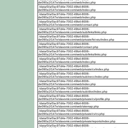
de090a1f147e/slavomir.com/web/index.php
/data/0/a/0ac97d4e-7002-49b4-8006-
de090a1f147e/slavomir.com/web/index.php
/data/0/a/0ac97d4e-7002-49b4-8006-
de090a1f147e/slavomir.com/web/index.php
/data/0/a/0ac97d4e-7002-49b4-8006-
de090a1f147e/slavomir.com/web/contact.php
/data/0/a/0ac97d4e-7002-49b4-8006-
de090a1f147e/slavomir.com/web/sub/links/links.php
/data/0/a/0ac97d4e-7002-49b4-8006-
de090a1f147e/slavomir.com/web/private/fei-stu/index.php
/data/0/a/0ac97d4e-7002-49b4-8006-
de090a1f147e/slavomir.com/web/contact.php
/data/0/a/0ac97d4e-7002-49b4-8006-
de090a1f147e/slavomir.com/web/sub/links/links.php
/data/0/a/0ac97d4e-7002-49b4-8006-
de090a1f147e/slavomir.com/web/index.php
/data/0/a/0ac97d4e-7002-49b4-8006-
de090a1f147e/slavomir.com/web/private/cv/index.php
/data/0/a/0ac97d4e-7002-49b4-8006-
de090a1f147e/slavomir.com/web/sub/eecc/index.php
/data/0/a/0ac97d4e-7002-49b4-8006-
de090a1f147e/slavomir.com/web/index.php
/data/0/a/0ac97d4e-7002-49b4-8006-
de090a1f147e/slavomir.com/web/sub/divx/index.php
/data/0/a/0ac97d4e-7002-49b4-8006-
de090a1f147e/slavomir.com/web/private/cv/profile.php
/data/0/a/0ac97d4e-7002-49b4-8006-
de090a1f147e/slavomir.com/web/sitemap.php
/data/0/a/0ac97d4e-7002-49b4-8006-
de090a1f147e/slavomir.com/web/private/cv/cv.php
/data/0/a/0ac97d4e-7002-49b4-8006-
de090a1f147e/slavomir.com/web/private/reports/index.php
/data/0/a/0ac97d4e-7002-49b4-8006-