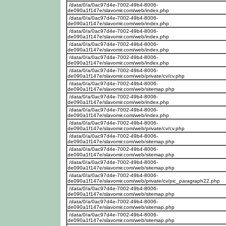
/data/0/a/0ac97d4e-7002-49b4-8006-
de090a1f147e/slavomir.com/web/index.php
/data/0/a/0ac97d4e-7002-49b4-8006-
de090a1f147e/slavomir.com/web/index.php
/data/0/a/0ac97d4e-7002-49b4-8006-
de090a1f147e/slavomir.com/web/index.php
/data/0/a/0ac97d4e-7002-49b4-8006-
de090a1f147e/slavomir.com/web/index.php
/data/0/a/0ac97d4e-7002-49b4-8006-
de090a1f147e/slavomir.com/web/index.php
/data/0/a/0ac97d4e-7002-49b4-8006-
de090a1f147e/slavomir.com/web/private/cv/cv.php
/data/0/a/0ac97d4e-7002-49b4-8006-
de090a1f147e/slavomir.com/web/sitemap.php
/data/0/a/0ac97d4e-7002-49b4-8006-
de090a1f147e/slavomir.com/web/index.php
/data/0/a/0ac97d4e-7002-49b4-8006-
de090a1f147e/slavomir.com/web/index.php
/data/0/a/0ac97d4e-7002-49b4-8006-
de090a1f147e/slavomir.com/web/private/cv/cv.php
/data/0/a/0ac97d4e-7002-49b4-8006-
de090a1f147e/slavomir.com/web/sitemap.php
/data/0/a/0ac97d4e-7002-49b4-8006-
de090a1f147e/slavomir.com/web/sitemap.php
/data/0/a/0ac97d4e-7002-49b4-8006-
de090a1f147e/slavomir.com/web/sitemap.php
/data/0/a/0ac97d4e-7002-49b4-8006-
de090a1f147e/slavomir.com/web/private/cv/pic_paragraph22.php
/data/0/a/0ac97d4e-7002-49b4-8006-
de090a1f147e/slavomir.com/web/sitemap.php
/data/0/a/0ac97d4e-7002-49b4-8006-
de090a1f147e/slavomir.com/web/sitemap.php
/data/0/a/0ac97d4e-7002-49b4-8006-
de090a1f147e/slavomir.com/web/sitemap.php