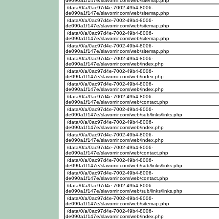
de090a1f147e/slavomir.com/web/sitemap.php
/data/0/a/0ac97d4e-7002-49b4-8006-
de090a1f147e/slavomir.com/web/sitemap.php
/data/0/a/0ac97d4e-7002-49b4-8006-
de090a1f147e/slavomir.com/web/sitemap.php
/data/0/a/0ac97d4e-7002-49b4-8006-
de090a1f147e/slavomir.com/web/sitemap.php
/data/0/a/0ac97d4e-7002-49b4-8006-
de090a1f147e/slavomir.com/web/sitemap.php
/data/0/a/0ac97d4e-7002-49b4-8006-
de090a1f147e/slavomir.com/web/index.php
/data/0/a/0ac97d4e-7002-49b4-8006-
de090a1f147e/slavomir.com/web/index.php
/data/0/a/0ac97d4e-7002-49b4-8006-
de090a1f147e/slavomir.com/web/index.php
/data/0/a/0ac97d4e-7002-49b4-8006-
de090a1f147e/slavomir.com/web/contact.php
/data/0/a/0ac97d4e-7002-49b4-8006-
de090a1f147e/slavomir.com/web/sub/links/links.php
/data/0/a/0ac97d4e-7002-49b4-8006-
de090a1f147e/slavomir.com/web/index.php
/data/0/a/0ac97d4e-7002-49b4-8006-
de090a1f147e/slavomir.com/web/index.php
/data/0/a/0ac97d4e-7002-49b4-8006-
de090a1f147e/slavomir.com/web/contact.php
/data/0/a/0ac97d4e-7002-49b4-8006-
de090a1f147e/slavomir.com/web/sub/links/links.php
/data/0/a/0ac97d4e-7002-49b4-8006-
de090a1f147e/slavomir.com/web/contact.php
/data/0/a/0ac97d4e-7002-49b4-8006-
de090a1f147e/slavomir.com/web/sub/links/links.php
/data/0/a/0ac97d4e-7002-49b4-8006-
de090a1f147e/slavomir.com/web/sitemap.php
/data/0/a/0ac97d4e-7002-49b4-8006-
de090a1f147e/slavomir.com/web/index.php