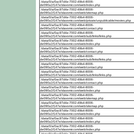
/data/0/a/0ac97d4e-7002-49b4-8006-
de090a1f147e/slavomir.com/web/index.php
/data/0/a/0ac97d4e-7002-49b4-8006-
de090a1f147e/slavomir.com/web/sitemap.php
/data/0/a/0ac97d4e-7002-49b4-8006-
de090a1f147e/slavomir.com/web/private/unpublicable/movies.php
/data/0/a/0ac97d4e-7002-49b4-8006-
de090a1f147e/slavomir.com/web/contact.php
/data/0/a/0ac97d4e-7002-49b4-8006-
de090a1f147e/slavomir.com/web/sub/links/links.php
/data/0/a/0ac97d4e-7002-49b4-8006-
de090a1f147e/slavomir.com/web/index.php
/data/0/a/0ac97d4e-7002-49b4-8006-
de090a1f147e/slavomir.com/web/contact.php
/data/0/a/0ac97d4e-7002-49b4-8006-
de090a1f147e/slavomir.com/web/sub/links/links.php
/data/0/a/0ac97d4e-7002-49b4-8006-
de090a1f147e/slavomir.com/web/contact.php
/data/0/a/0ac97d4e-7002-49b4-8006-
de090a1f147e/slavomir.com/web/sub/links/links.php
/data/0/a/0ac97d4e-7002-49b4-8006-
de090a1f147e/slavomir.com/web/contact.php
/data/0/a/0ac97d4e-7002-49b4-8006-
de090a1f147e/slavomir.com/web/index.php
/data/0/a/0ac97d4e-7002-49b4-8006-
de090a1f147e/slavomir.com/web/sitemap.php
/data/0/a/0ac97d4e-7002-49b4-8006-
de090a1f147e/slavomir.com/web/sitemap.php
/data/0/a/0ac97d4e-7002-49b4-8006-
de090a1f147e/slavomir.com/web/index.php
/data/0/a/0ac97d4e-7002-49b4-8006-
de090a1f147e/slavomir.com/web/index.php
/data/0/a/0ac97d4e-7002-49b4-8006-
de090a1f147e/slavomir.com/web/index.php
/data/0/a/0ac97d4e-7002-49b4-8006-