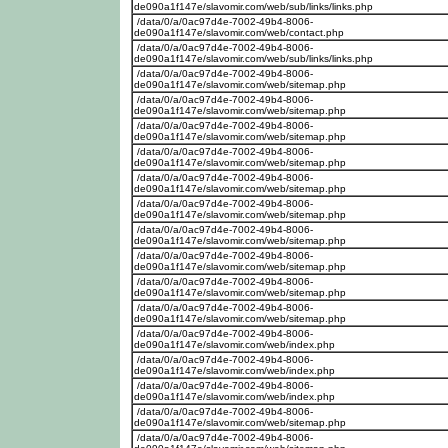
de090a1f147e/slavomir.com/web/sub/links/links.php
/data/0/a/0ac97d4e-7002-49b4-8006-
de090a1f147e/slavomir.com/web/contact.php
/data/0/a/0ac97d4e-7002-49b4-8006-
de090a1f147e/slavomir.com/web/sub/links/links.php
/data/0/a/0ac97d4e-7002-49b4-8006-
de090a1f147e/slavomir.com/web/sitemap.php
/data/0/a/0ac97d4e-7002-49b4-8006-
de090a1f147e/slavomir.com/web/sitemap.php
/data/0/a/0ac97d4e-7002-49b4-8006-
de090a1f147e/slavomir.com/web/sitemap.php
/data/0/a/0ac97d4e-7002-49b4-8006-
de090a1f147e/slavomir.com/web/sitemap.php
/data/0/a/0ac97d4e-7002-49b4-8006-
de090a1f147e/slavomir.com/web/sitemap.php
/data/0/a/0ac97d4e-7002-49b4-8006-
de090a1f147e/slavomir.com/web/sitemap.php
/data/0/a/0ac97d4e-7002-49b4-8006-
de090a1f147e/slavomir.com/web/sitemap.php
/data/0/a/0ac97d4e-7002-49b4-8006-
de090a1f147e/slavomir.com/web/sitemap.php
/data/0/a/0ac97d4e-7002-49b4-8006-
de090a1f147e/slavomir.com/web/sitemap.php
/data/0/a/0ac97d4e-7002-49b4-8006-
de090a1f147e/slavomir.com/web/sitemap.php
/data/0/a/0ac97d4e-7002-49b4-8006-
de090a1f147e/slavomir.com/web/index.php
/data/0/a/0ac97d4e-7002-49b4-8006-
de090a1f147e/slavomir.com/web/index.php
/data/0/a/0ac97d4e-7002-49b4-8006-
de090a1f147e/slavomir.com/web/index.php
/data/0/a/0ac97d4e-7002-49b4-8006-
de090a1f147e/slavomir.com/web/sitemap.php
/data/0/a/0ac97d4e-7002-49b4-8006-