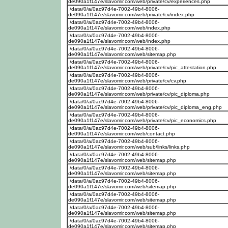
de090a1f147e/slavomir.com/web/private/cv/experiences.php
/data/0/a/0ac97d4e-7002-49b4-8006-
de090a1f147e/slavomir.com/web/private/cv/index.php
/data/0/a/0ac97d4e-7002-49b4-8006-
de090a1f147e/slavomir.com/web/index.php
/data/0/a/0ac97d4e-7002-49b4-8006-
de090a1f147e/slavomir.com/web/index.php
/data/0/a/0ac97d4e-7002-49b4-8006-
de090a1f147e/slavomir.com/web/sitemap.php
/data/0/a/0ac97d4e-7002-49b4-8006-
de090a1f147e/slavomir.com/web/private/cv/pic_attestation.php
/data/0/a/0ac97d4e-7002-49b4-8006-
de090a1f147e/slavomir.com/web/private/cv/cv.php
/data/0/a/0ac97d4e-7002-49b4-8006-
de090a1f147e/slavomir.com/web/private/cv/pic_diploma.php
/data/0/a/0ac97d4e-7002-49b4-8006-
de090a1f147e/slavomir.com/web/private/cv/pic_diploma_eng.php
/data/0/a/0ac97d4e-7002-49b4-8006-
de090a1f147e/slavomir.com/web/private/cv/pic_economics.php
/data/0/a/0ac97d4e-7002-49b4-8006-
de090a1f147e/slavomir.com/web/contact.php
/data/0/a/0ac97d4e-7002-49b4-8006-
de090a1f147e/slavomir.com/web/sub/links/links.php
/data/0/a/0ac97d4e-7002-49b4-8006-
de090a1f147e/slavomir.com/web/sitemap.php
/data/0/a/0ac97d4e-7002-49b4-8006-
de090a1f147e/slavomir.com/web/sitemap.php
/data/0/a/0ac97d4e-7002-49b4-8006-
de090a1f147e/slavomir.com/web/sitemap.php
/data/0/a/0ac97d4e-7002-49b4-8006-
de090a1f147e/slavomir.com/web/sitemap.php
/data/0/a/0ac97d4e-7002-49b4-8006-
de090a1f147e/slavomir.com/web/sitemap.php
/data/0/a/0ac97d4e-7002-49b4-8006-
de090a1f147e/slavomir.com/web/sitemap.php