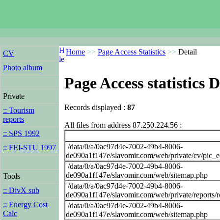
Home
>>
Page Access Statistics
>>
Detail
CV
Photo album
Page Access statistics D
Private
Records displayed :
87
:: Tourism
reports
All files from address 87.250.224.56 :
:: SPS 1992
/data/0/a/0ac97d4e-7002-49b4-8006-
:: FEI-STU 1997
de090a1f147e/slavomir.com/web/private/cv/pic_
/data/0/a/0ac97d4e-7002-49b4-8006-
de090a1f147e/slavomir.com/web/sitemap.php
Tools
/data/0/a/0ac97d4e-7002-49b4-8006-
:: DivX sub
de090a1f147e/slavomir.com/web/private/reports
:: Energy Cost
/data/0/a/0ac97d4e-7002-49b4-8006-
Calc
de090a1f147e/slavomir.com/web/sitemap.php