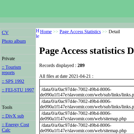
Home
>>
Page Access Statistics
>>
Detail
CV
Photo album
Page Access statistics D
Private
Records displayed :
289
:: Tourism
reports
All files at date 2021-04-21 :
:: SPS 1992
/data/0/a/0ac97d4e-7002-49b4-8006-
:: FEI-STU 1997
de090a1f147e/slavomir.com/web/sub/links/links.
/data/0/a/0ac97d4e-7002-49b4-8006-
de090a1f147e/slavomir.com/web/sub/links/links.
Tools
/data/0/a/0ac97d4e-7002-49b4-8006-
:: DivX sub
de090a1f147e/slavomir.com/web/sitemap.php
:: Energy Cost
/data/0/a/0ac97d4e-7002-49b4-8006-
Calc
de090a1f147e/slavomir.com/web/sitemap.php