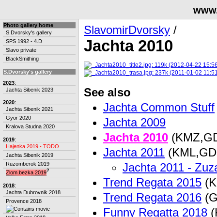
www.
Photo gallery home
SlavomirDvorsky
/
S.Dvorsky's gallery
Jachta 2010
SPS 1992 - 4.D
Slavo private
BlackSmithing
S.Dvorsky's gallery
2023
:
See also
Jachta Sibenik 2023
2020
:
Jachta Common Stuff
Jachta Sibenik 2021
Gyor 2020
Jachta 2009
Kralova Studna 2020
Jachta 2010
(KMZ,G
2019
:
Hajenka 2019 - TODO
Jachta 2011
(KML,GD
Jachta Sibenik 2019
Ruzomberok 2019
Jachta 2011 - Zuz
?
Zlom.bezka 2019
Trend Regata 2015
(K
2018
:
Jachta Dubrovnik 2018
Trend Regata 2016
(G
Provence 2018
Funny Regatta 2018
(