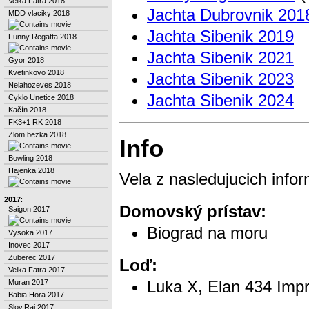
Velka Fatra 2018
Jachta Dubrovnik 201
MDD vlaciky 2018
Jachta Sibenik 2019
Funny Regatta 2018
Jachta Sibenik 2021
Gyor 2018
Kvetinkovo 2018
Jachta Sibenik 2023
Nelahozeves 2018
Jachta Sibenik 2024
Cyklo Unetice 2018
Kačín 2018
FK3+1 RK 2018
Zlom.bezka 2018
Info
Bowling 2018
Hajenka 2018
Vela z nasledujucich infor
2017
:
Domovský prístav:
Saigon 2017
Biograd na moru
Vysoka 2017
Inovec 2017
Zuberec 2017
Loď:
Velka Fatra 2017
Luka X, Elan 434 Imp
Muran 2017
Babia Hora 2017
Slov.Raj 2017