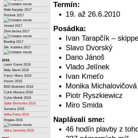
Termín:
Male Karpaty 2017
19. až 26.6.2010
Pezinok 2017
Jested 2017
Posádka:
Zlom.bezka 2017
Ivan Tarapčík – skipper
Bowling 2017
Slavo Dvorský
Silv. Kubinka 2017
Dano Jánoš
2016
:
Laser Game 2016
Vlado Jelínek
Maly Slavin 2016
Ivan Kmeťo
3-jezy Vltavy 2016
Inovec 2016
Monika Michalovičová
BSD Mutenice 2016
Cyklo Morava 2016
Piotr Ryszkiewicz
Cyklo Melnik 2016
Miro Smida
Splav Berounka 2016
Sumava 2016
Velka Fatra 2016
Naplávali sme:
Regata 2016
46 hodín plavby z toh
Velka Javorina 2016