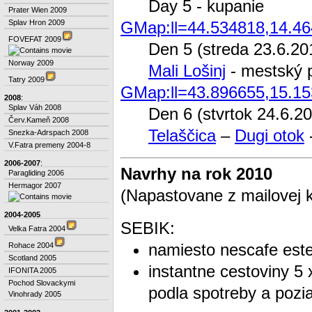
Day 5 - kupanie
Prater Wien 2009
GMap:ll=44.534818,14.4
Splav Hron 2009
FOVEFAT 2009
Den 5 (streda 23.6.20
Norway 2009
Mali Lošinj
- mestský p
Tatry 2009
GMap:ll=43.896655,15.1
2008
:
Splav Váh 2008
Den 6 (stvrtok 24.6.2
Červ.Kameň 2008
Telaščica
–
Dugi otok
Snezka-Adrspach 2008
V.Fatra premeny 2004-8
2006-2007
:
Navrhy na rok 2010
Paragliding 2006
Hermagor 2007
(Napastovane z mailovej 
2004-2005
SEBIK:
Velka Fatra 2004
namiesto nescafe este 
Rohace 2004
Scotland 2005
instantne cestoviny 5 
IFONITA 2005
Pochod Slovackymi
podla spotreby a pozi
Vinohrady 2005