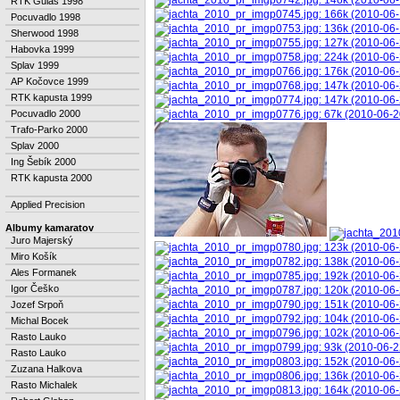
RTK Gulas 1998
Pocuvadlo 1998
Sherwood 1998
Habovka 1999
Splav 1999
AP Kočovce 1999
RTK kapusta 1999
Pocuvadlo 2000
Trafo-Parko 2000
Splav 2000
Ing Šebík 2000
RTK kapusta 2000
Applied Precision
Albumy kamaratov
Juro Majerský
Miro Košík
Ales Formanek
Igor Češko
Jozef Srpoň
Michal Bocek
Rasto Lauko
Rasto Lauko
Zuzana Halkova
Rasto Michalek