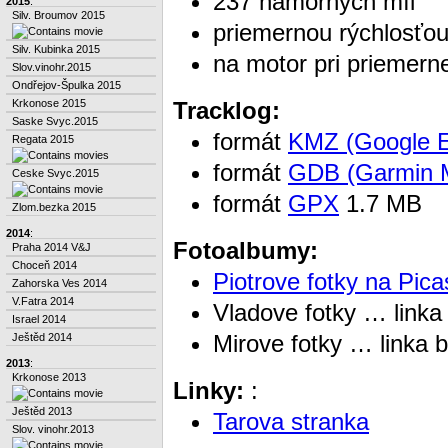
237 námorných míľ
2015
:
Silv. Broumov 2015
priemernou rýchlosťou
Silv. Kubinka 2015
na motor pri priemerne
Slov.vinohr.2015
Ondřejov-Špulka 2015
Krkonose 2015
Tracklog:
Saske Svyc.2015
formát
KMZ (Google E
Regata 2015
formát
GDB (Garmin 
Ceske Svyc.2015
formát
GPX
1.7 MB
Zlom.bezka 2015
2014
:
Fotoalbumy:
Praha 2014 V&J
Choceň 2014
Piotrove fotky na Pica
Zahorska Ves 2014
V.Fatra 2014
Vladove fotky … linka
Israel 2014
Mirove fotky … linka 
Ještěd 2014
2013
:
Krkonose 2013
Linky:
:
Ještěd 2013
Tarova stranka
Slov. vinohr.2013