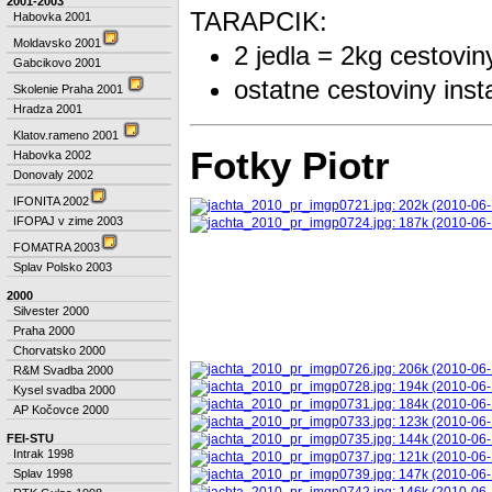
2001-2003
TARAPCIK:
Habovka 2001
Moldavsko 2001
2 jedla = 2kg cestovin
Gabcikovo 2001
ostatne cestoviny inst
Skolenie Praha 2001
Hradza 2001
Klatov.rameno 2001
Fotky Piotr
Habovka 2002
Donovaly 2002
IFONITA 2002
IFOPAJ v zime 2003
FOMATRA 2003
Splav Polsko 2003
2000
Silvester 2000
Praha 2000
Chorvatsko 2000
R&M Svadba 2000
Kysel svadba 2000
AP Kočovce 2000
FEI-STU
Intrak 1998
Splav 1998