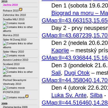
2010
:
Den 1 (sobota 19.6.2
Jachta 2010
Rohace 2010
Biograd na moru – Mar
Zahorska Ves 2010
GMap:ll=43.663153,15.65
Svadba M&J 2010
Day 2 - prvy neuspesn
GMap:ll=43.687239,15.7
Murvica 2010
Splav M.Dunaj 2010
Den 2 (nedela 20.6.20
Kaprije
– mestský prís
Splav Vltavy 2010
GMap:ll=43.936844,15.1
Asseco Lednice 2010
Den 3 (pondelok 21.6
Scotland 2010
Sali
,
Dugi Otok
– mest
GMap:ll=44.358040,14.7
Pochod Slovackymi
Vinohrady 2010
Den 4 (utorok 22.6.20
IFONITA 2010
Luka Sv. Ante
,
Silba
- 
GMap:ll=44.516460,14.28
2009
:
Zlomena bezka 2009