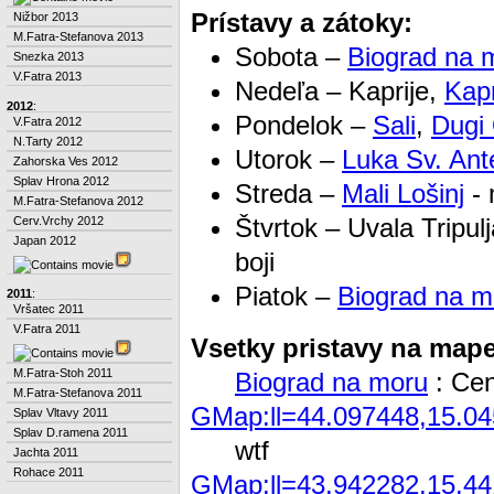
Prístavy a zátoky:
Nižbor 2013
M.Fatra-Stefanova 2013
Sobota –
Biograd na 
Snezka 2013
V.Fatra 2013
Nedeľa – Kaprije,
Kapr
2012
:
Pondelok –
Sali
,
Dugi
V.Fatra 2012
N.Tarty 2012
Utorok –
Luka Sv. Ant
Zahorska Ves 2012
Splav Hrona 2012
Streda –
Mali Lošinj
- 
M.Fatra-Stefanova 2012
Štvrtok – Uvala Tripul
Cerv.Vrchy 2012
Japan 2012
boji
Piatok –
Biograd na m
2011
:
Vršatec 2011
V.Fatra 2011
Vsetky pristavy na map
M.Fatra-Stoh 2011
Biograd na moru
: Cen
M.Fatra-Stefanova 2011
GMap:ll=44.097448,15.0
Splav Vltavy 2011
Splav D.ramena 2011
wtf
Jachta 2011
Rohace 2011
GMap:ll=43.942282,15.4