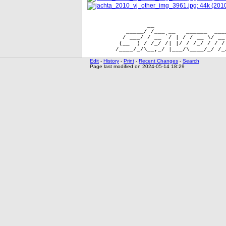
                 __                    
           _____/ /___ __   ______  ___
          / ___/ / __ `/ | / / __ \/ __
         (__  ) / /_/ /| |/ / /_/ / / /
Edit
-
History
-
Print
-
Recent Changes
-
Search
Page last modified on 2024-05-14 18:29