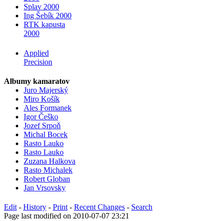
Splav 2000
Ing Šebík 2000
RTK kapusta
2000
Applied
Precision
Albumy kamaratov
Juro Majerský
Miro Košík
Ales Formanek
Igor Češko
Jozef Srpoň
Michal Bocek
Rasto Lauko
Rasto Lauko
Zuzana Halkova
Rasto Michalek
Robert Globan
Jan Vrsovsky
Edit
-
History
-
Print
-
Recent Changes
-
Search
Page last modified on 2010-07-07 23:21