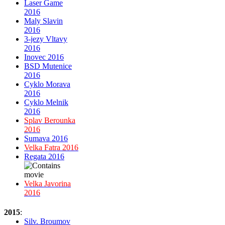
Laser Game
2016
Maly Slavin
2016
3-jezy Vltavy
2016
Inovec 2016
BSD Mutenice
2016
Cyklo Morava
2016
Cyklo Melnik
2016
Splav Berounka
2016
Sumava 2016
Velka Fatra 2016
Regata 2016
Velka Javorina
2016
2015
:
Silv. Broumov