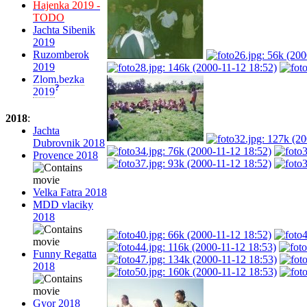
Hajenka 2019 -
TODO
Jachta Sibenik
2019
Ruzomberok
2019
Zlom.bezka
?
2019
2018
:
Jachta
Dubrovnik 2018
Provence 2018
Velka Fatra 2018
MDD vlaciky
2018
Funny Regatta
2018
Gyor 2018