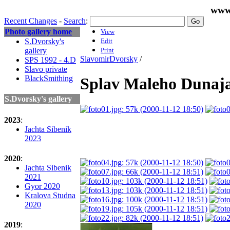
www
Recent Changes
-
Search
:
Photo gallery home
View
S.Dvorsky's
Edit
gallery
Print
SlavomirDvorsky
/
SPS 1992 - 4.D
Slavo private
BlackSmithing
Splav Maleho Dunaj
S.Dvorsky's gallery
2023
:
Jachta Sibenik
2023
2020
:
Jachta Sibenik
2021
Gyor 2020
Kralova Studna
2020
2019
: