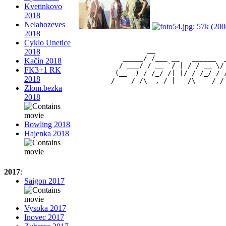
Kvetinkovo
2018
Nelahozeves
2018
Cyklo Unetice
                 __                 
2018
           _____/ /___ __   ______  
Kačín 2018
          / ___/ / __ `/ | / / __ \/
FK3+1 RK
         (__  ) / /_/ /| |/ / /_/ / 
2018
Zlom.bezka
2018
Bowling 2018
Hajenka 2018
2017
:
Saigon 2017
Vysoka 2017
Inovec 2017