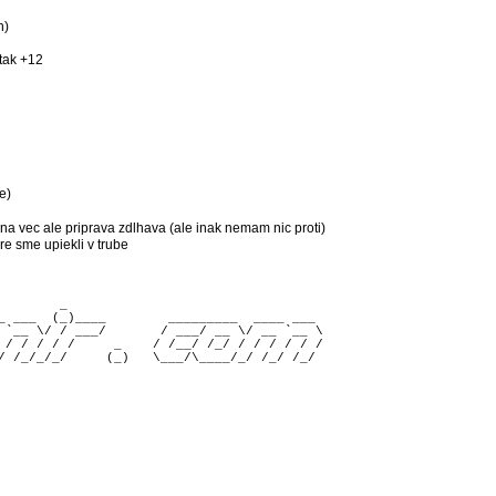
h)
tak +12
e)
na vec ale priprava zdlhava (ale inak nemam nic proti)
re sme upiekli v trube
        _                                 

_ ___  (_)____        _________  ____ ___ 

 `__ \/ / ___/       / ___/ __ \/ __ `__ \

 / / / / /     _    / /__/ /_/ / / / / / /
