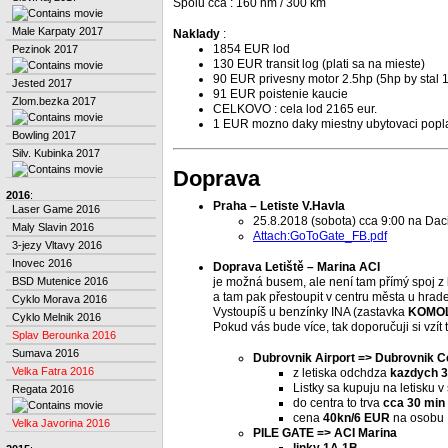
Spolu cca : 160 nm / 300 km
Male Karpaty 2017
Naklady
:
1854 EUR lod
Pezinok 2017
130 EUR transit log (plati sa na mieste)
90 EUR privesny motor 2.5hp (5hp by stal 
Jested 2017
91 EUR poistenie kaucie
Zlom.bezka 2017
CELKOVO : cela lod 2165 eur.
1 EUR mozno daky miestny ubytovaci popla
Bowling 2017
Silv. Kubinka 2017
Doprava
2016
:
Praha – Letiste V.Havla
Laser Game 2016
25.8.2018 (sobota) cca 9:00 na Dac
Maly Slavin 2016
Attach:GoToGate_FB.pdf
3-jezy Vltavy 2016
Inovec 2016
Doprava Letiště – Marina ACI
BSD Mutenice 2016
je možná busem, ale není tam přímý spoj z let
a tam pak přestoupit v centru města u hrade
Cyklo Morava 2016
Vystoupíš u benzínky INA (zastavka
KOMOL
Cyklo Melnik 2016
Pokud vás bude více, tak doporučuji si vzít
Splav Berounka 2016
Sumava 2016
Dubrovnik Airport => Dubrovnik 
Velka Fatra 2016
z letiska odchdza
kazdych 3
Listky sa kupuju na letisku 
Regata 2016
do centra to trva
cca 30 min
cena
40kn/6 EUR
na osobu
Velka Javorina 2016
PILE GATE => ACI Marina