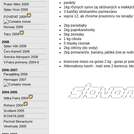
pastety
Prater Wien 2009
1kg rôznych syrov (aj strúhaných a mäkkýc
Splav Hron 2009
3 balíčky strúhaného parmezánu
vajcia 12, ak chceme prazenicu na ranajky 
FOVEFAT 2009
2kg paradajky
Norway 2009
1kg paprika/uhorky
Tatry 2009
5kg zemiaky
1 kg cibula
2008
:
5 hlavky cesnak
Splav Váh 2008
2kg citróny (do vody)
Červ.Kameň 2008
2kg pomaranče, banány, jablká (nie je nutn
Snezka-Adrspach 2008
bravcove maso na gulas 2 kg - gulas je pek
V.Fatra premeny 2004-8
Alternativny navrh : mali sme 2 kurence, kto
2006-2007
:
Paragliding 2006
Hermagor 2007
                 __                    
           _____/ /___ __   ______  ___
          / ___/ / __ `/ | / / __ \/ __
2004-2005
         (__  ) / /_/ /| |/ / /_/ / / /
Velka Fatra 2004
Rohace 2004
Scotland 2005
IFONITA 2005
Pochod Slovackymi
Vinohrady 2005