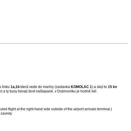
s linku
1a,1b
která vede do maríny (zastavka
KOMOLAC 1
) a stojí to
15 kn
) a ty busy bývají dost našlapané, v Dubrovníku je hodně lidí.
led flight at the right-hand side outside of the airport arrivals terminal.)
 zavrety