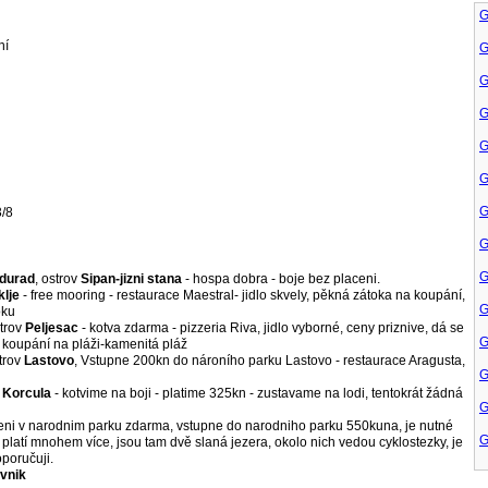
G
ní
G
G
G
G
G
G
3/8
G
G
durad
, ostrov
Sipan-jizni stana
- hospa dobra - boje bez placeni.
lje
- free mooring - restaurace Maestral- jidlo skvely, pěkná zátoka na koupání,
G
oku
strov
Peljesac
- kotva zdarma - pizzeria Riva, jidlo vyborné, ceny priznive, dá se
G
, koupání na pláži-kamenitá pláž
strov
Lastovo
, Vstupne 200kn do nároního parku Lastovo - restaurace Aragusta,
G
v
Korcula
- kotvime na boji - platime 325kn - zustavame na lodi, tentokrát žádná
G
veni v narodnim parku zdarma, vstupne do narodniho parku 550kuna, je nutné
G
platí mnohem více, jsou tam dvě slaná jezera, okolo nich vedou cyklostezky, je
oporučuji.
vnik