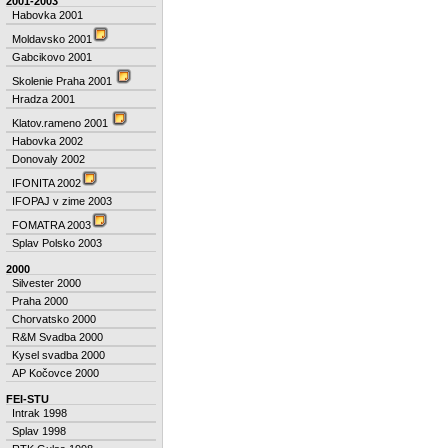
2001-2003
Habovka 2001
Moldavsko 2001
Gabcikovo 2001
Skolenie Praha 2001
Hradza 2001
Klatov.rameno 2001
Habovka 2002
Donovaly 2002
IFONITA 2002
IFOPAJ v zime 2003
FOMATRA 2003
Splav Polsko 2003
2000
Silvester 2000
Praha 2000
Chorvatsko 2000
R&M Svadba 2000
Kysel svadba 2000
AP Kočovce 2000
FEI-STU
Intrak 1998
Splav 1998