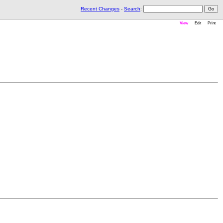
Recent Changes
-
Search
:
View
Edit
Print