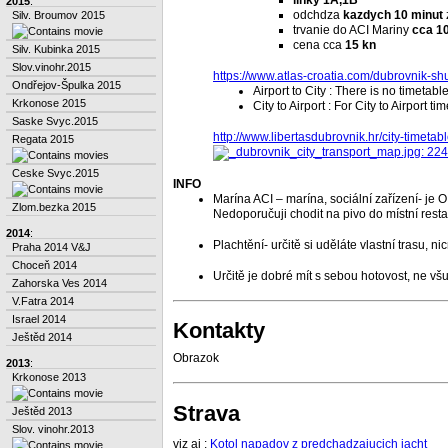
linky 1A,1B
2015
:
odchdza
kazdych 10 minut
Silv. Broumov 2015
trvanie do ACI Mariny
cca 1
cena cca
15 kn
Silv. Kubinka 2015
Slov.vinohr.2015
https://www.atlas-croatia.com/dubrovnik-shu
Ondřejov-Špulka 2015
Airport to City : There is no timetabl
Krkonose 2015
City to Airport : For City to Airport t
Saske Svyc.2015
http://www.libertasdubrovnik.hr/city-timetabl
Regata 2015
Ceske Svyc.2015
INFO
Marína ACI – marína, sociální zařízení- je O.
Zlom.bezka 2015
Nedoporučuji chodit na pivo do místní resta
2014
:
Plachtění- určitě si uděláte vlastní trasu, 
Praha 2014 V&J
Choceň 2014
Určitě je dobré mít s sebou hotovost, ne všud
Zahorska Ves 2014
V.Fatra 2014
Israel 2014
Kontakty
Ještěd 2014
Obrazok
2013
:
Krkonose 2013
Strava
Ještěd 2013
Slov. vinohr.2013
viz aj :
Kotol napadov z predchadzajucich jacht