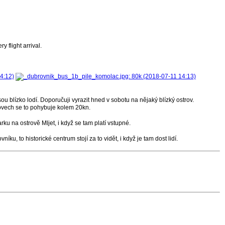
y flight arrival.
jsou blízko lodí. Doporučuji vyrazit hned v sobotu na nějaký blízký ostrov.
trovech se to pohybuje kolem 20kn.
ku na ostrově Mljet, i když se tam platí vstupné.
ku, to historické centrum stojí za to vidět, i když je tam dost lidí.