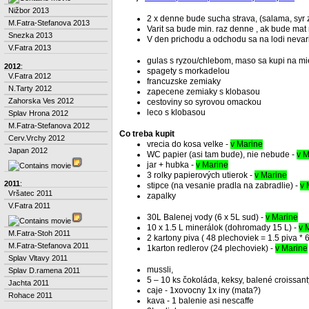
Nižbor 2013
2 x denne bude sucha strava, (salama, syr z
M.Fatra-Stefanova 2013
Varit sa bude min. raz denne , ak bude mat
Snezka 2013
V den prichodu a odchodu sa na lodi nevari
V.Fatra 2013
gulas s ryzou/chlebom, maso sa kupi na mi
2012
:
spagety s morkadelou
V.Fatra 2012
francuzske zemiaky
N.Tarty 2012
zapecene zemiaky s klobasou
Zahorska Ves 2012
cestoviny so syrovou omackou
leco s klobasou
Splav Hrona 2012
M.Fatra-Stefanova 2012
Co treba kupit
Cerv.Vrchy 2012
vrecia do kosa velke -
v Marine
Japan 2012
WC papier (asi tam bude), nie nebude -
v M
jar + hubka -
v Marine
3 rolky papierových utierok -
v Marine
2011
:
stipce (na vesanie pradla na zabradlie) -
v 
Vršatec 2011
zapalky
V.Fatra 2011
30L Balenej vody (6 x 5L sud) -
v Marine
10 x 1.5 L minerálok (dohromady 15 L) -
v 
M.Fatra-Stoh 2011
2 kartony piva ( 48 plechoviek = 1.5 piva * 6
M.Fatra-Stefanova 2011
1karton redlerov (24 plechoviek) -
v Marine
Splav Vltavy 2011
mussli,
Splav D.ramena 2011
5 – 10 ks čokoláda, keksy, balené croissant
Jachta 2011
caje - 1xovocny 1x iny (mata?)
Rohace 2011
kava - 1 balenie asi nescaffe