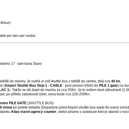
140eur)
tok per den per osoba
ickeho 17 - tam byva Slavo
iště do maríny. Je nutné si vzít shuttle bus z letiště do centra, stojí cca
40 kn
,
b (
Airport Shuttle Bus Stop 1 - CABLE
- pesi presun 650m do
PILE 1 gate
) na bu
AC 1
). Takže se dá dojet do maríny za cca 55Kn. Je to ovšem dost zdlouhavé (1,5h
 taxi, po příletu zabukovat Uber, cena bude cca 220-250Kn.
Centre PILE GATE
(SHUTTLE BUS)
0 minut
po prilete lietadla (Departure point:Airport shuttle bus waits for every schedu
v stanku
Atlas travel agency counter
, alebo priamo v autobuse ked je stanok v noci