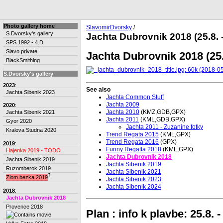
Photo gallery home
SlavomirDvorsky
/
S.Dvorsky's gallery
Jachta Dubrovnik 2018 (25.8. -
SPS 1992 - 4.D
Slavo private
Jachta Dubrovnik 2018 (25.8
BlackSmithing
S.Dvorsky's gallery
2023
:
See also
Jachta Sibenik 2023
Jachta Common Stuff
Jachta 2009
2020
:
Jachta 2010
(KMZ,GDB,GPX)
Jachta Sibenik 2021
Jachta 2011
(KML,GDB,GPX)
Gyor 2020
Jachta 2011 - Zuzanine fotky
Kralova Studna 2020
Trend Regata 2015
(KML,GPX)
Trend Regata 2016
(GPX)
2019
:
Funny Regatta 2018
(KML,GPX)
Hajenka 2019 - TODO
Jachta Dubrovnik 2018
Jachta Sibenik 2019
Jachta Sibenik 2019
Ruzomberok 2019
Jachta Sibenik 2021
?
Zlom.bezka 2019
Jachta Sibenik 2023
Jachta Sibenik 2024
2018
:
Jachta Dubrovnik 2018
Provence 2018
Plan : info k plavbe: 25.8. -