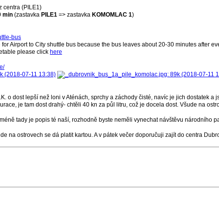
z centra (PILE1)
0 min
(zastavka
PILE1
=> zastavka
KOMOMLAC 1
)
ttle-bus
e for Airport to City shuttle bus because the bus leaves about 20-30 minutes after ever
imetable please click
here
e/
K. o dost lepší než loni v Aténách, sprchy a záchody čisté, navíc je jich dostatek a 
urace, je tam dost drahý- chtěli 40 kn za půl litru, což je docela dost. Všude na os
nicméně tady je popis té naší, rozhodně byste neměli vynechat návštěvu národního par
e na ostrovech se dá platit kartou. A v pátek večer doporučuji zajít do centra Dubrovní