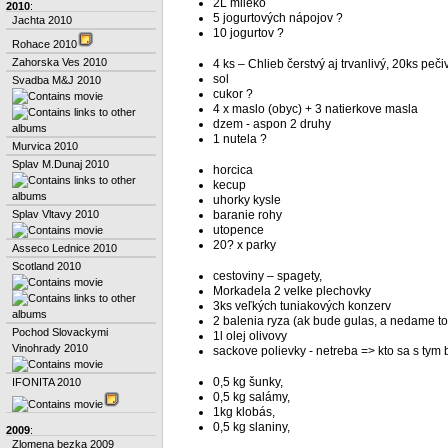
2L mlieko
2010
:
5 jogurtových nápojov ?
Jachta 2010
10 jogurtov ?
Rohace 2010
Zahorska Ves 2010
4 ks – Chlieb čerstvý aj trvanlivý, 20ks peči
sol
Svadba M&J 2010
cukor ?
4 x maslo (obyc) + 3 natierkove masla
dzem - aspon 2 druhy
1 nutela ?
Murvica 2010
Splav M.Dunaj 2010
horcica
kecup
uhorky kysle
baranie rohy
Splav Vltavy 2010
utopence
20? x parky
Asseco Lednice 2010
Scotland 2010
cestoviny – spagety,
Morkadela 2 velke plechovky
3ks veľkých tuniakových konzerv
2 balenia ryza (ak bude gulas, a nedame t
Pochod Slovackymi
1l olej olivovy
Vinohrady 2010
sackove polievky - netreba => kto sa s tym
0,5 kg šunky,
IFONITA 2010
0,5 kg salámy,
1kg klobás,
0,5 kg slaniny,
2009
:
Zlomena bezka 2009