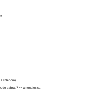
va
o s chlebom)
 bude babrat ? => a nenajes sa