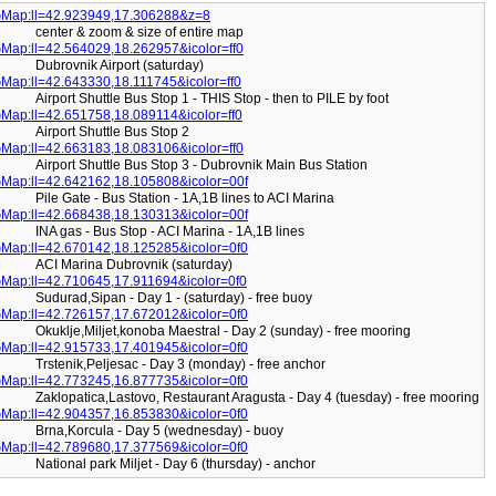
Map:ll=42.923949,17.306288&z=8
center & zoom & size of entire map
Map:ll=42.564029,18.262957&icolor=ff0
Dubrovnik Airport (saturday)
Map:ll=42.643330,18.111745&icolor=ff0
Airport Shuttle Bus Stop 1 - THIS Stop - then to PILE by foot
Map:ll=42.651758,18.089114&icolor=ff0
Airport Shuttle Bus Stop 2
Map:ll=42.663183,18.083106&icolor=ff0
Airport Shuttle Bus Stop 3 - Dubrovnik Main Bus Station
Map:ll=42.642162,18.105808&icolor=00f
Pile Gate - Bus Station - 1A,1B lines to ACI Marina
Map:ll=42.668438,18.130313&icolor=00f
INA gas - Bus Stop - ACI Marina - 1A,1B lines
Map:ll=42.670142,18.125285&icolor=0f0
ACI Marina Dubrovnik (saturday)
Map:ll=42.710645,17.911694&icolor=0f0
Sudurad,Sipan - Day 1 - (saturday) - free buoy
Map:ll=42.726157,17.672012&icolor=0f0
Okuklje,Miljet,konoba Maestral - Day 2 (sunday) - free mooring
Map:ll=42.915733,17.401945&icolor=0f0
Trstenik,Peljesac - Day 3 (monday) - free anchor
Map:ll=42.773245,16.877735&icolor=0f0
Zaklopatica,Lastovo, Restaurant Aragusta - Day 4 (tuesday) - free mooring
Map:ll=42.904357,16.853830&icolor=0f0
Brna,Korcula - Day 5 (wednesday) - buoy
Map:ll=42.789680,17.377569&icolor=0f0
National park Miljet - Day 6 (thursday) - anchor