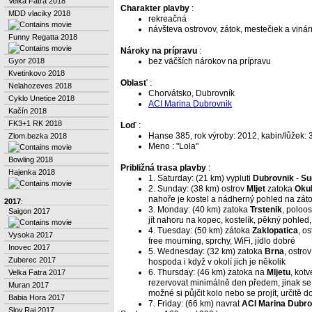
Velka Fatra 2018
Charakter plavby
:
MDD vlaciky 2018
rekreačná
návšteva ostrovov, zátok, mestečiek a vinár
Funny Regatta 2018
Nároky na prípravu
:
Gyor 2018
bez väčších nárokov na prípravu
Kvetinkovo 2018
Oblasť
:
Nelahozeves 2018
Chorvátsko, Dubrovník
Cyklo Unetice 2018
ACI Marina Dubrovnik
Kačín 2018
FK3+1 RK 2018
Loď
:
Hanse 385, rok výroby: 2012, kabin/lůžek: 
Zlom.bezka 2018
Meno : "Lola"
Bowling 2018
Približná trasa plavby
:
Hajenka 2018
1. Saturday: (21 km) vypluti
Dubrovnik
-
Su
2. Sunday: (38 km) ostrov
Mljet
zatoka
Okuk
nahoře je kostel a nádherný pohled na zát
2017
:
3. Monday: (40 km) zatoka
Trstenik
, poloo
Saigon 2017
jít nahoru na kopec, kostelík, pěkný pohled
4. Tuesday: (50 km) zátoka
Zaklopatica
, o
Vysoka 2017
free mourning, sprchy, WiFi, jídlo dobré
Inovec 2017
5. Wednesday: (32 km) zatoka
Brna
, ostro
Zuberec 2017
hospoda i když v okolí jich je několik
6. Thursday: (46 km) zatoka na
Mljetu
, kot
Velka Fatra 2017
rezervovat minimálně den předem, jinak se 
Muran 2017
možné si půjčit kolo nebo se projít, určitě d
Babia Hora 2017
7. Friday: (66 km) navrat
ACI Marina Dubro
Slov.Raj 2017