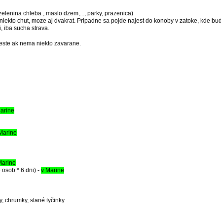
elenina chleba , maslo dzem,..., parky, prazenica)
 niekto chut, moze aj dvakrat. Pripadne sa pojde najest do konoby v zatoke, kde b
, iba sucha strava.
este ak nema niekto zavarane.
arine
Marine
Marine
 osob * 6 dni) -
v Marine
y, chrumky, slané tyčinky